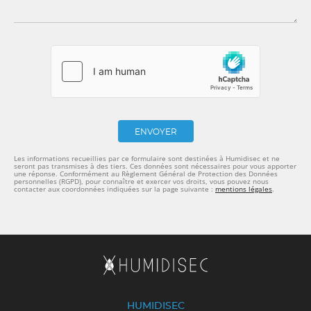
ENVOYER
Les informations recueillies par ce formulaire sont destinées à Humidisec et ne
seront pas transmises à des tiers. Ces données sont nécessaires pour vous apporter
une réponse. Conformément au Règlement Général de Protection des Données
personnelles (RGPD), pour connaître et exercer vos droits, vous pouvez nous
contacter aux coordonnées indiquées sur la page suivante :
mentions légales
.
HUMIDISEC