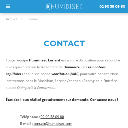
02 90 38 09 80
Accueil
Contact
CONTACT
Toute l’équipe
Humidisec Lorient
est à votre disposition pour répondre
à vos questions sur le traitement de l
’
humidité
,des
remontées
capillaire
s
et sur une bonne
ventilation
(
VMC
)
pour votre habitat. Nous
intervenons dans le Morbihan,
Lorient Vannes
ou
Pontivy
et le Finistère
sud de
Quimperlé
à
Concarneau
.
État des lieux réalisé gratuitement sur demande. Contactez-nous !
Téléphone :
02 90 38 09 80
E-mail :
contact@humidisec.com