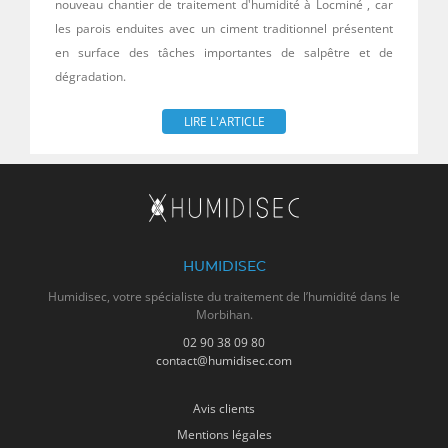
nouveau chantier de traitement d'humidité à Locminé , car
les parois enduites avec un ciment traditionnel présentent
en surface des tâches importantes de salpêtre et de
dégradation.
LIRE L'ARTICLE
HUMIDISEC
Humidisec, votre spécialiste du traitement de l’humidité dans le
Morbihan.
02 90 38 09 80
contact@humidisec.com
Avis clients
Mentions légales