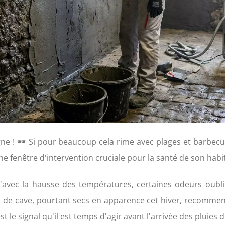
agne ! 🕶️ Si pour beaucoup cela rime avec plages et barbec
une fenêtre d'intervention cruciale pour la santé de son habi
avec la hausse des températures, certaines odeurs oubl
 de cave, pourtant secs en apparence cet hiver, recommenc
t le signal qu'il est temps d'agir avant l'arrivée des pluies