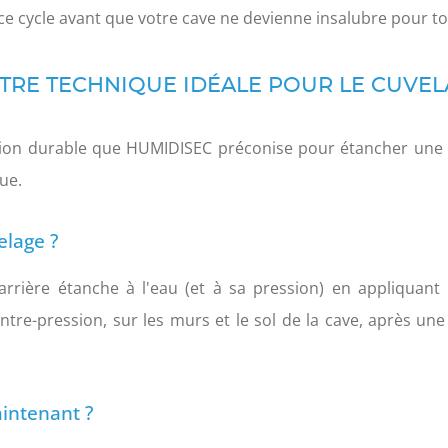
r ce cycle avant que votre cave ne devienne insalubre pour tou
ENÊTRE TECHNIQUE IDÉALE POUR LE CUVE
tion durable que HUMIDISEC préconise pour étancher une ca
ue.
elage ?
barrière étanche à l'eau (et à sa pression) en appliquan
contre-pression, sur les murs et le sol de la cave, après u
aintenant ?